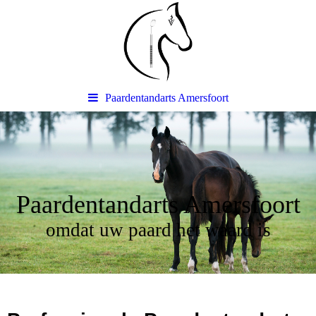
Paardentandarts Amersfoort
Paardentandarts Amersfoort
omdat uw paard het waard is